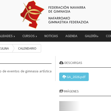
ALIDADES
CURSOS
NOTICIAS
AGENDA
GALERÍA
CO
CULINA
CALENDARIO
DESCARGAS
o de eventos de gimnasia artística
GA_2026.pdf
IMÁGENES