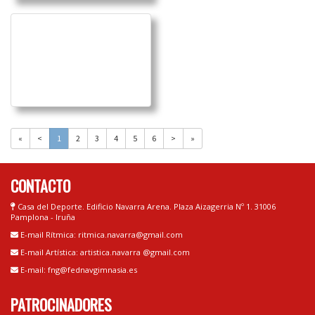
«
<
1
2
3
4
5
6
>
»
CONTACTO
Casa del Deporte. Edificio Navarra Arena. Plaza Aizagerria Nº 1. 31006
Pamplona - Iruña
E-mail Rítmica: ritmica.navarra@gmail.com
E-mail Artística: artistica.navarra @gmail.com
E-mail: fng@fednavgimnasia.es
PATROCINADORES