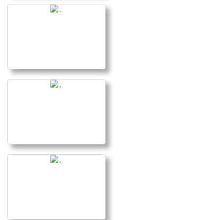
GR Mendillorri
Ir a la galería
Primera Jornada JDN
Barra Suelo 240219
Ir a la galería
Jornada Final Berriozar
Ir a la galería