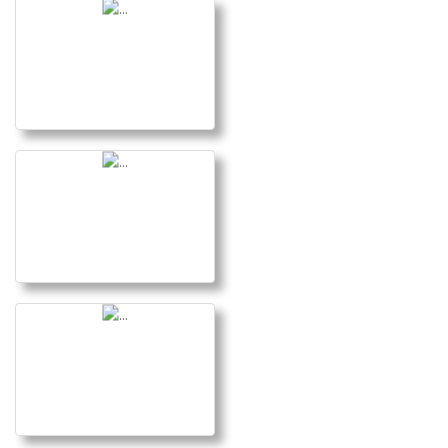
Gimnasia Rítmica
Berriozar 010619
Ir a la galería
Trofeo Amaya 2019
Ir a la galería
JDN Salto Paralelas
140419
Ir a la galería