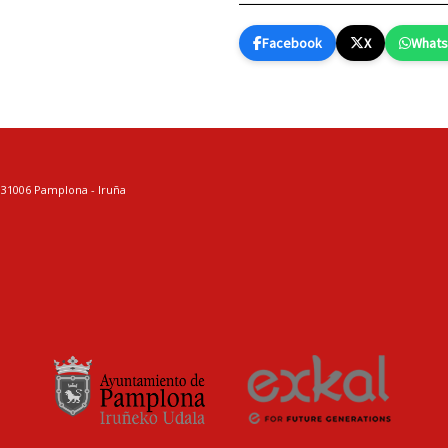
Facebook
X
What
. 31006 Pamplona - Iruña