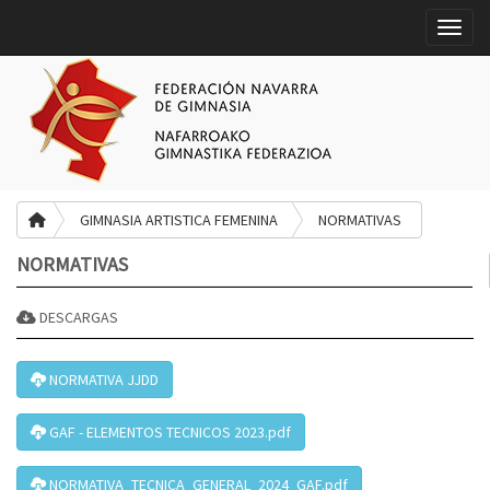
Toggle
GIMNASIA ARTISTICA FEMENINA
NORMATIVAS
NORMATIVAS
DESCARGAS
NORMATIVA JJDD
GAF - ELEMENTOS TECNICOS 2023.pdf
NORMATIVA_TECNICA_GENERAL_2024_GAF.pdf