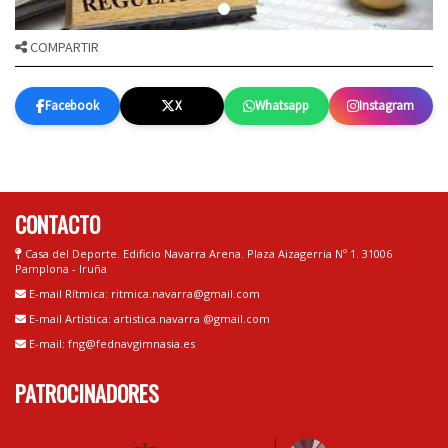
COMPARTIR
Facebook
X
Whatsapp
Instagram
CONTACTO
Casa del Deporte. Edificio Navarra Arena. Plaza Aizagerria Nº 1. 31006
Pamplona - Iruña
E-mail Rítmica: ritmica.navarra@gmail.com
E-mail Artística: artistica.navarra @gmail.com
E-mail: fng@fednavgimnasia.es
PATROCINADORES