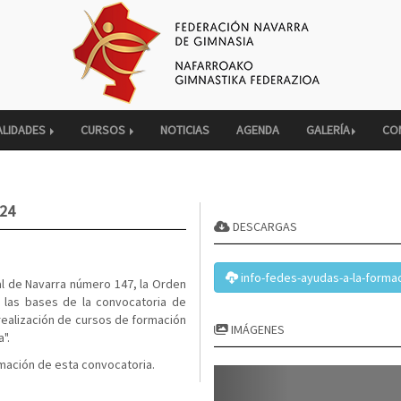
ALIDADES
CURSOS
NOTICIAS
AGENDA
GALERÍA
CO
24
DESCARGAS
info-fedes-ayudas-a-la-forma
ial de Navarra número 147, la Orden
 las bases de la convocatoria de
 realización de cursos de formación
IMÁGENES
a".
rmación de esta convocatoria.