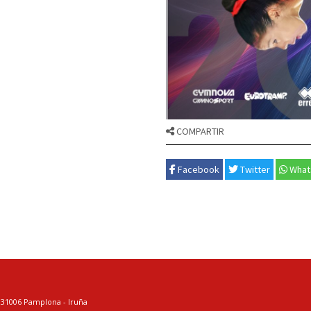
COMPARTIR
Facebook
Twitter
What
. 31006 Pamplona - Iruña