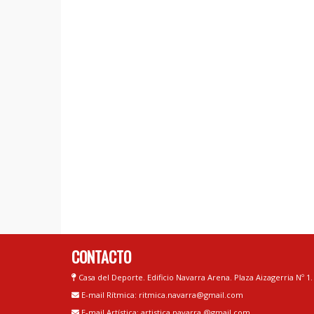
CONTACTO
Casa del Deporte. Edificio Navarra Arena. Plaza Aizagerria Nº 1
E-mail Rítmica: ritmica.navarra@gmail.com
E-mail Artística: artistica.navarra @gmail.com