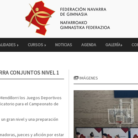
ALIDADES
CURSOS
NOTICIAS
AGENDA
GALERÍA
CO
RRA CONJUNTOS NIVEL 1
IMÁGENES
endillorri los Juegos Deportivos
ificatorio para el Campeonato de
un gran nivel y una preparación
nadoras, jueces y afición por estar