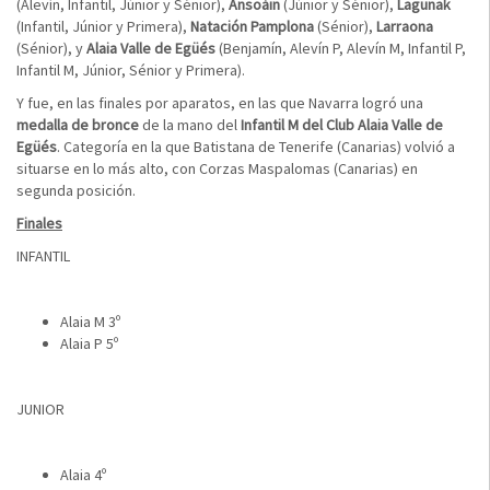
(Alevín, Infantil, Júnior y Sénior),
Ansoáin
(Júnior y Sénior),
Lagunak
(Infantil, Júnior y Primera),
Natación Pamplona
(Sénior),
Larraona
(Sénior), y
Alaia Valle de Egüés
(Benjamín, Alevín P, Alevín M, Infantil P,
Infantil M, Júnior, Sénior y Primera).
Y fue, en las finales por aparatos, en las que Navarra logró una
medalla de bronce
de la mano del
Infantil M del Club Alaia Valle de
Egüés
. Categoría en la que Batistana de Tenerife (Canarias) volvió a
situarse en lo más alto, con Corzas Maspalomas (Canarias) en
segunda posición.
Finales
INFANTIL
Alaia M 3º
Alaia P 5º
JUNIOR
Alaia 4º