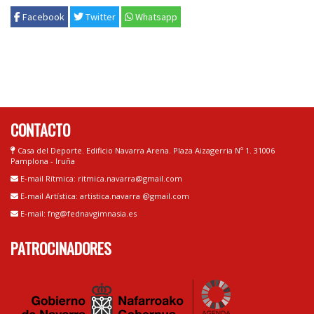
Facebook
Twitter
Whatsapp
CONTACTO
Casa del Deporte. Edificio Navarra Arena. Plaza Aizagerria Nº 1. 31006
Pamplona - Iruña
E-mail Rítmica: ritmica.navarra@gmail.com
E-mail Artística: artistica.navarra @gmail.com
E-mail: fng@fednavgimnasia.es
PATROCINADORES