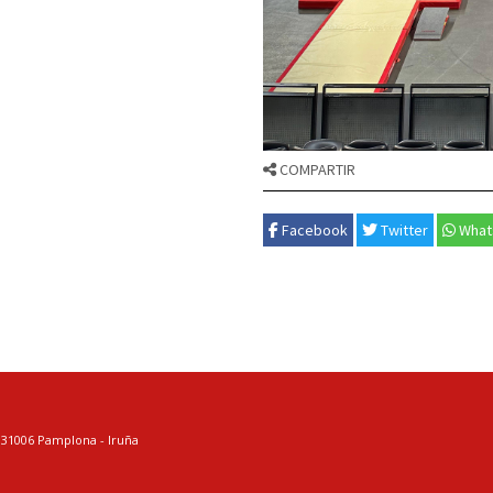
COMPARTIR
Facebook
Twitter
What
. 31006 Pamplona - Iruña