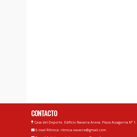
CONTACTO
Casa del Deporte. Edificio Navarra Arena. Plaza Aizagerria Nº 1
E-mail Rítmica: ritmica.navarra@gmail.com