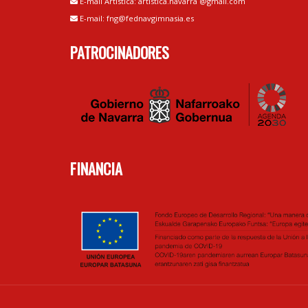
E-mail Artística: artistica.navarra @gmail.com
E-mail: fng@fednavgimnasia.es
PATROCINADORES
FINANCIA